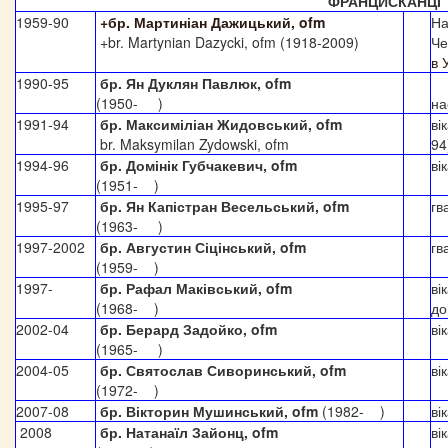
ФРАНЦИСКАНЦІ
1959-90
+бр. Мартиніан Дажицький, ofm
На
+br. Martynian Dazycki, ofm (
1918-2009
)
Че
в 
1990-95
бр. Ян Дуклян Павлюк, ofm
(1950- )
на
1991-94
бр. Максиміліан Жидовський, ofm
ві
br. Maksymilan Zydowski, ofm
94
1994-96
бр. Домінік Губчакевич, ofm
ві
(1951- )
1995-97
бр. Ян Капістран Весельський, ofm
гв
(1963- )
1997-2002
бр. Августин Сіцінський, ofm
гв
(1959- )
1997-
бр. Рафал Маківський, ofm
ві
(1968- )
до
2002-04
бр. Берард Задойко, ofm
ві
(1965- )
2004-05
бр. Святослав Сиворинський, ofm
ві
(1972- )
2007-08
бр. Вікторин Мушинський, ofm
(1982- )
ві
2008
бр. Натанаїл Зайонц, ofm
ві