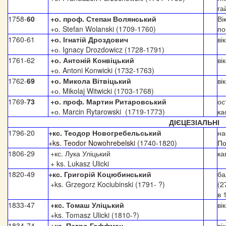
га
1758-
60
+о.
проф.
Степан Волянський
Ві
+о. Stefan Wolanski (1709-1760)
по
1760-61
+о. Ігнатій Дроздович
ві
+о. Ignacy Drozdowicz (1728-1791)
1761-62
+о. Антоній Конвіцький
ві
+о. Antoni Konwicki (1732-1763)
1762-
69
+о. Микола Вітвіцький
ві
+о. Mikolaj Witwicki (1703-1768)
1769-
73
+о.
проф.
Мартин Ритаровський
ос
+о. Marcin Rytarowski (1719-1773)
ка
ДІЄЦЕЗІАЛЬНІ
1796-20
+кс. Теодор Новогребельський
на
+ks. Teodor Nowohrebelski
(1740-1820)
По
1806-29
+кс. Лука Уліцький
ка
+ ks. Lukasz Ulicki
1820-49
+кс. Григорій Коцюбинський
ба
+ks. Grzegorz Kociubinski (1791- ?)
(2
в 
1833-47
+кс. Томаш Уліцький
ві
+ks. Tomasz Ulicki (1810-?)
1834-74
+кс. Петро Гоффман
ві