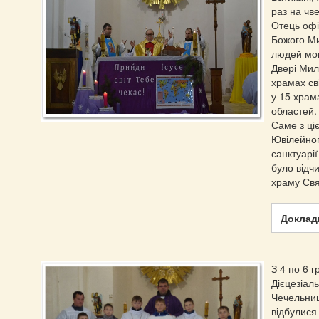
раз на чв
Отець офі
Божого Ми
людей мог
Двері Мил
храмах св
у 15 храм
областей.
Саме з ціє
Ювілейног
санктуарі
було відч
храму Св
Докладн
З 4 по 6 г
Дієцезіал
Чечельниц
відбулися 