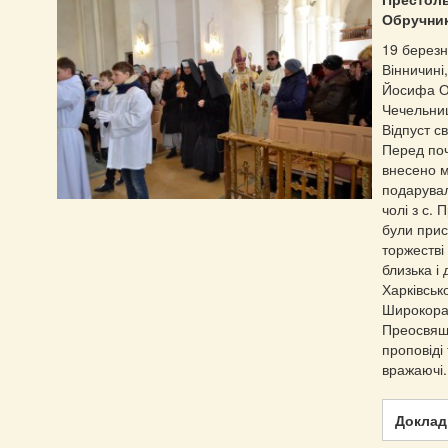
Обручни
19 березн
Вінничині,
Йосифа Об
Чечельниц
Відпуст с
Перед поч
внесено м
подарувал
чолі з с.
були прис
торжестві
близька і
Харківсько
Широкора
Преосвяще
проповіді 
вражаючі.
Докладн