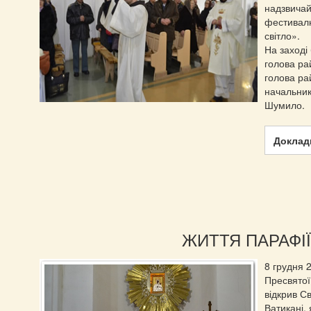
надзвича
фестивал
світло».
На заході
голова ра
голова ра
начальник
Шумило.
Докладн
ЖИТТЯ ПАРАФІЇ
8 грудня 
Пресвятої
відкрив Св
Ватикані, 