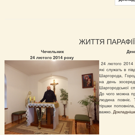
ЖИТТЯ ПАРАФІЇ
Чечельник
Ден
24 лютого 2014 року
24 лютого 2014 
які служать в пі
Шаргорода, Город
на день зосеред
Шаргородської сп
До чого можна при
людина повніє.
тіршки поповніла
важко.
Докладніше