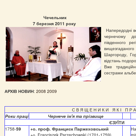
Чечельник
7 березня 2011 року
Напередодні ве
чернечому до
південного ре
вищезгаданог
Шаргороду, Гор
відстань подоро
Вже традицій
сестрами альбе
АРХІВ НОВИН
:
2008 2009
С В Я Щ Е Н И К И Я К І П Р А
Роки праці
Чернече ім'я та прізвище
ЄЗУЇТИ
1758-
59
+о. проф. Франциск Паржеховський
На
+о. Franciszek Parzechowski (1701-1759)
mi