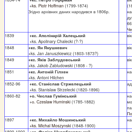
+
ks. Piotr Hoffman
(1799-1874)
(1
Згідно архівних даних
народився в 1806
р.
на
ду
66
Че
1839
+кс. Аполінарій Халецький
ві
+ks. Apolinary Chalecki (?-?)
1848
+кс. Ян Янушкевич
ві
+ks. Jan Januszkiewicz (1803-1873?)
1849
+кс. Яків Заблудовський
ві
+ks. Jakob Zabludowski (1808 - ?)
1851
+кс. Антоній Гілхен
на
+ks. Antoni Hilchen
1852-96
+кс. Станіслав Стржелецький
ад
+ks. Stanislaw Strzelecki (1820-1896)
1860-82
+о.
Чеслав Гумінський
на
+
о. Czeslaw Huminski
(1785-1882)
мо
па
По
1897
+кс. Михайло Мошинський
на
+ks. Michal Moszynski
(1848-1900)
1899-1900
+кс. Фелікс Шнарбаховський
ад