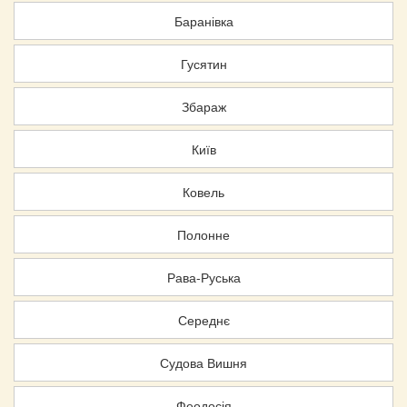
Баранівка
Гусятин
Збараж
Київ
Ковель
Полонне
Рава-Руська
Середнє
Судова Вишня
Феодосія