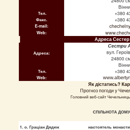
24800 см
Вінни
+380 4
Тел.
+380 4
Факс.
checheln
E-mail:
www.cheche
Web:
Адреса Сестер
Г
Сестpи 
вул. Герої
Адреса:
24800 см
Вінни
+380 4
Тел.
Web:
www.albertyn
Як дістатись? Ка
Прогноз погоди у Чече
Головний веб-сайт Чечельниць
СПІЛЬНОТА ДОМ
1. о. Граціан Дядюк
настоятель монастир