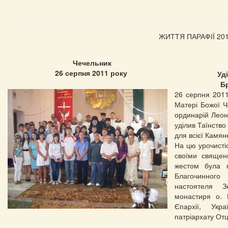
ЖИТТЯ ПАРАФІЇ 20
Чечельник
26 серпня 2011 року
Уд
Бр
26 серпня 2011
Матері Божої Ч
ординарій Леон
уділив Таїнств
для всієї Камяне
На цю урочистіс
своїми священ
жестом була п
Благочинного
настоятеля З
монастиря о. 
Єпархії, Укра
патріархату От