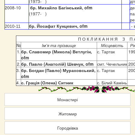
(1973- )
ді
2008-10
бр. Михайло Багінський, ofm
де
(1977- )
па
ре
бр. Йосафат Кунцевич, ofm
-
2010-11
П О К Л И К А Н Н Я З П А 
№
Ім'я та прізвище
Місцевість
Рі
1.
бр. Славомир (Микола) Ветлугін,
с. Тартак
19
ofm
2.
бр. Павло (Анатолій) Шевчук, ofm
смт. Чечельник
20
3.
бр. Богдан (Павло) Мураховський
,
с. Тартак
20
ofm
4.
с. Грація (Олена) Ситник
с. Білий Камінь
Монастирі
Житомир
Городківка