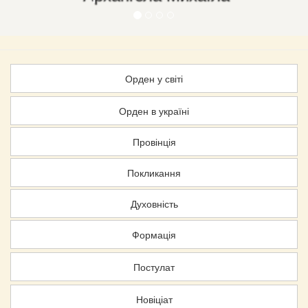
Орден у світі
Орден в україні
Провінція
Покликання
Духовність
Формація
Постулат
Новіціат