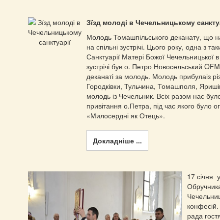
Зїзд молоді в Чечельницькому санкту
Молодь Томашпільського деканату, що н
на спільні зустрічі. Цього року, одна з та
Санктуарії Матері Божої Чечельницької в 
зустрічі був о. Петро Новосельський OFM
деканаті за молодь. Молодь прибулаіз рі
Городківки, Тульчина, Томашполя, Яришів
молодь із Чечельник. Всіх разом нас було
привітання о.Петра, під час якого було о
«Милосердні як Отець».
Докладніше ...
17 січня 
Обручника
Чечельниц
конфесій.
рада гост