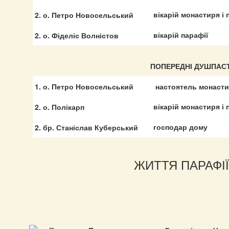
2. о. Петро Новосельський
вікарій монастиря і 
2. о. Фіделіс Волністов
вікарій парафії
ПОПЕРЕДНІ ДУШПАСТ
1. о. Петро Новосельський
настоятель монастир
2. о. Полікарп
вікарій монастиря і 
2. бр. Станіслав Куберський
господар дому
ЖИТТЯ ПАРАФІЇ