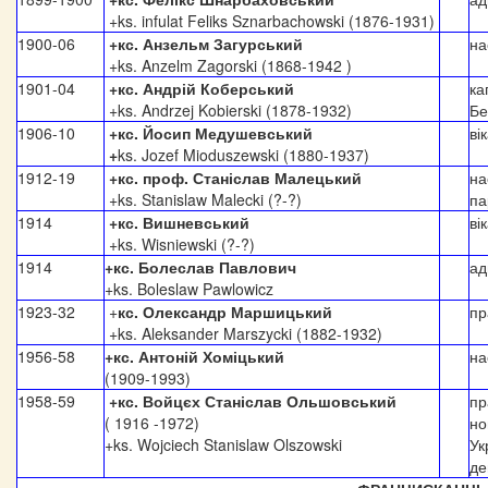
+ks. infulat Feliks Sznarbachowski (
1876-1931
)
1900-06
+кс. Анзельм Загурський
на
+ks. Anzelm Zagorski (1868-1942 )
1901-04
+кс. Андрій Коберський
ка
+ks. Andrzej Kobierski (
1878-1932
)
Бе
1906-10
+кс. Йосип Медушевський
ві
+
ks. Jozef Mioduszewski (
1880-1937
)
1912-19
+кс. проф. Станіслав Малецький
на
+ks. Stanislaw Malecki (?-?)
па
1914
+кс. Вишневський
ві
+ks. Wisniewski (?-?)
1914
+кс. Болеслав Павлович
ад
+ks.
Boleslaw Pawlowicz
1923-32
+
кс. Олександр Маршицький
пр
+ks. Aleksander Marszycki (1882-1932)
1956-58
+кс. Антоній Хоміцький
на
(
1909-1993
)
1958-59
+кс. Войцєх Станіслав Ольшовський
пр
( 1916 -1972)
но
+ks. Wojciech Stanislaw Olszowski
Ук
де