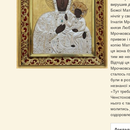
вирушив д
Божої Мат
нічліг у 
Ігнатія М
князя Люб
Мрочковсь
привезе і
копію Мат
ця ікона 
тим же н
Відтоді ц
Мрочковсь
сталось г
були в роз
незнаної 
«Тут треб
Ченстохов
нього є та
молитись д
оздоровл
Докладн