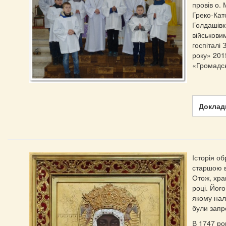
провів о.
Греко-Кат
Голдашівк
військови
госпіталі
року» 201
«Громадсь
Докладн
Історія об
старшою в
Отож, хра
році. Йог
якому нал
були запр
В 1747 ро