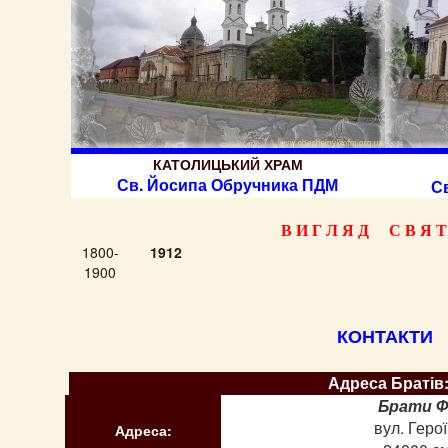
КАТОЛИЦЬКИЙ ХРАМ
Св. Йосипа Обручника ПДМ
С
В И Г Л Я Д С В Я Т 
1800-
1912
1900
КОНТАКТИ
Адреса Братів
Г
Брати Ф
вул. Геро
Адреса: