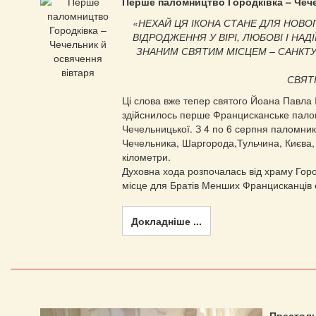
Перше паломництво Городківка – Чече
«НЕХАЙ ЦЯ ІКОНА СТАНЕ ДЛЯ НОВ
ВІДРОДЖЕННЯ У ВІРІ, ЛЮБОВІ І НАД
ЗНАНИМ СВЯТИМ МІСЦЕМ – САНКТУ
СВЯТ
Ці слова вже тепер святого Йоана Павла 
здійснилось перше Францисканське палом
Чечельницької. З 4 по 6 серпня паломники
Чечельника, Шаргорода,Тульчина, Києва, 
кілометри.
Духовна хода розпочалась від храму Горо
місце для Братів Менших Францисканців 
Докладніше ...
Престоль